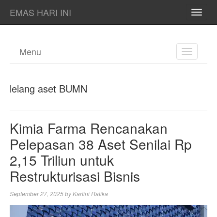
EMAS HARI INI
TOGG
NAVI
Menu
TOGGL
NAVIGA
lelang aset BUMN
Kimia Farma Rencanakan
Pelepasan 38 Aset Senilai Rp
2,15 Triliun untuk
Restrukturisasi Bisnis
September 27, 2025
by
Kartini Ratika