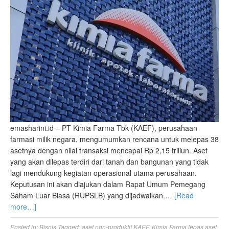
emasharini.id – PT Kimia Farma Tbk (KAEF), perusahaan
farmasi milik negara, mengumumkan rencana untuk melepas 38
asetnya dengan nilai transaksi mencapai Rp 2,15 triliun. Aset
yang akan dilepas terdiri dari tanah dan bangunan yang tidak
lagi mendukung kegiatan operasional utama perusahaan.
Keputusan ini akan diajukan dalam Rapat Umum Pemegang
Saham Luar Biasa (RUPSLB) yang dijadwalkan …
[Read
more…]
Posted in:
Bisnis
Tagged:
aset non-produktif KAEF
,
Kimia Farma lepas aset
,