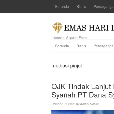
Beranda
Bisnis
Perdaganga
Informasi Seputar Emas
Beranda
Bisnis
Perdaganga
mediasi pinjol
OJK Tindak Lanjut 
Syariah PT Dana Sy
October 13, 2025
by
Kartini Ratika