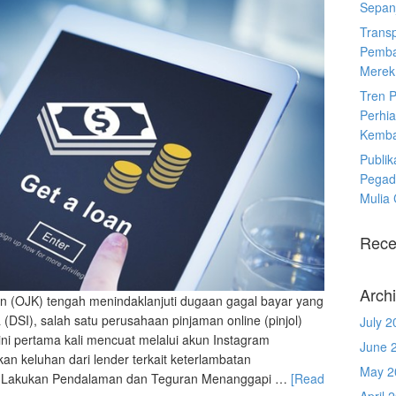
Sepanj
Trans
Pemba
Merek
Tren 
Perhia
Kemba
Publik
Pegad
Mulia
Rece
Arch
an (OJK) tengah menindaklanjuti dugaan gagal bayar yang
(DSI), salah satu perusahaan pinjaman online (pinjol)
July 2
ini pertama kali mencuat melalui akun Instagram
June 
 keluhan dari lender terkait keterlambatan
May 2
OJK Lakukan Pendalaman dan Teguran Menanggapi …
[Read
April 