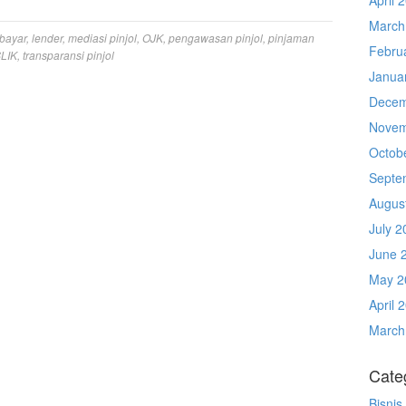
March
bayar
,
lender
,
mediasi pinjol
,
OJK
,
pengawasan pinjol
,
pinjaman
Febru
LIK
,
transparansi pinjol
Janua
Decem
Novem
Octob
Septe
Augus
July 2
June 
May 2
April 
March
Cate
Bisnis