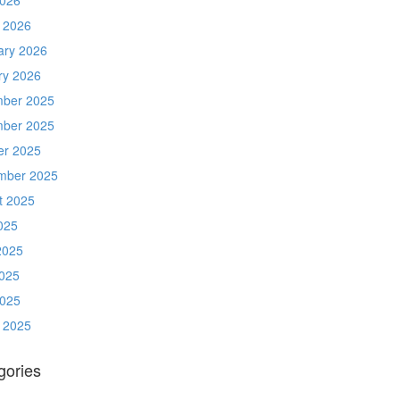
 2026
ary 2026
ry 2026
ber 2025
ber 2025
er 2025
mber 2025
t 2025
025
2025
025
2025
 2025
gories