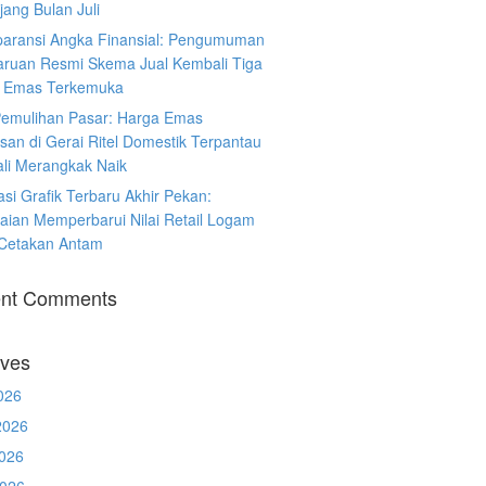
ang Bulan Juli
paransi Angka Finansial: Pengumuman
ruan Resmi Skema Jual Kembali Tiga
 Emas Terkemuka
Pemulihan Pasar: Harga Emas
san di Gerai Ritel Domestik Terpantau
li Merangkak Naik
asi Grafik Terbaru Akhir Pekan:
aian Memperbarui Nilai Retail Logam
 Cetakan Antam
nt Comments
ives
026
2026
026
2026