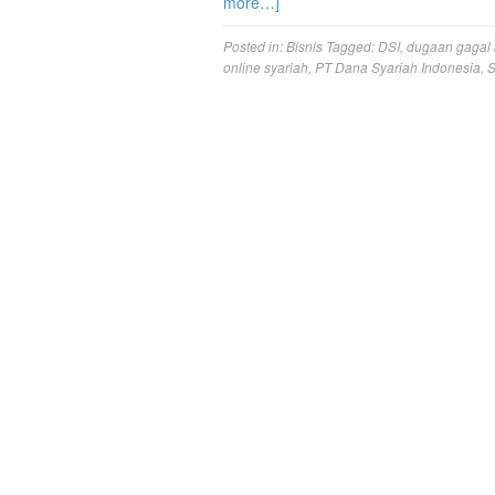
more…]
Posted in:
Bisnis
Tagged:
DSI
,
dugaan gagal 
online syariah
,
PT Dana Syariah Indonesia
,
S