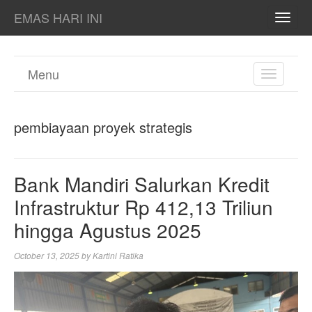
EMAS HARI INI
TOGG
NAVI
Menu
TOGGL
NAVIGA
pembiayaan proyek strategis
Bank Mandiri Salurkan Kredit
Infrastruktur Rp 412,13 Triliun
hingga Agustus 2025
October 13, 2025
by
Kartini Ratika