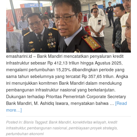
emasharini.id – Bank Mandiri mencatatkan penyaluran kredit
infrastruktur sebesar Rp 412,13 triliun hingga Agustus 2025,
mengalami pertumbuhan 15,23% dibandingkan periode yang
sama tahun sebelumnya yang tercatat Rp 357,65 triliun. Angka
ini menunjukkan komitmen Bank Mandiri dalam mendukung
pembangunan infrastruktur nasional yang berkelanjutan.
Dukungan terhadap Prioritas Pemerintah Corporate Secretary
Bank Mandiri, M. Ashidiq Iswara, menyatakan bahwa …
[Read
more…]
Posted in:
Bisnis
Tagged:
Bank Mandiri
,
konektivitas wilayah
,
kredit
infrastruktur
,
pembangunan nasional
,
pembiayaan proyek strategis
,
pertumbuhan ekonomi