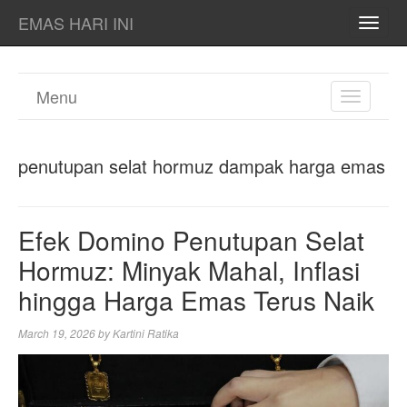
EMAS HARI INI
TOGG
NAVI
Menu
TOGGL
NAVIGA
penutupan selat hormuz dampak harga emas
Efek Domino Penutupan Selat
Hormuz: Minyak Mahal, Inflasi
hingga Harga Emas Terus Naik
March 19, 2026
by
Kartini Ratika