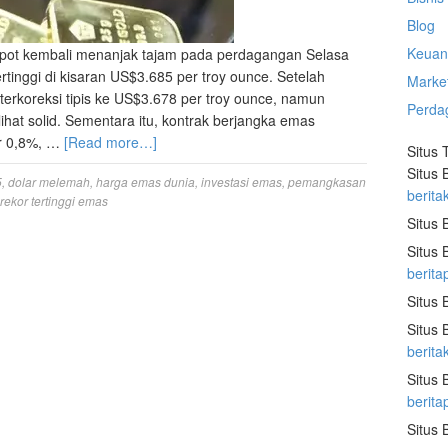
Blog
Keuan
 spot kembali menanjak tajam pada perdagangan Selasa
rtinggi di kisaran US$3.685 per troy ounce. Setelah
Marke
terkoreksi tipis ke US$3.678 per troy ounce, namun
Perda
ihat solid. Sementara itu, kontrak berjangka emas
ar 0,8%, …
[Read more…]
Situs 
Situs 
5
,
dolar melemah
,
harga emas dunia
,
investasi emas
,
pemangkasan
berita
rekor tertinggi emas
Situs 
Situs 
berita
Situs 
Situs 
berit
Situs 
berit
Situs 