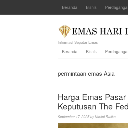
Beranda
Bisnis
Perdaganga
Informasi Seputar Emas
Beranda
Bisnis
Perdaganga
permintaan emas Asia
Harga Emas Pasar 
Keputusan The Fed
September 17, 2025
by
Kartini Ratika