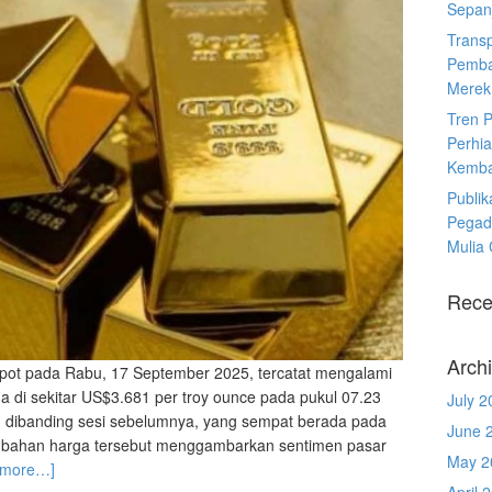
Sepanj
Trans
Pemba
Merek
Tren 
Perhia
Kemba
Publik
Pegad
Mulia
Rece
Arch
spot pada Rabu, 17 September 2025, tercatat mengalami
da di sekitar US$3.681 per troy ounce pada pukul 07.23
July 2
n dibanding sesi sebelumnya, yang sempat berada pada
June 
rubahan harga tersebut menggambarkan sentimen pasar
May 2
 more…]
April 