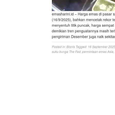
emasharini.id – Harga emas di pasar
(16/9/2025), bahkan mencetak rekor te
menyentuh titik puncak, harga sempat 
demikian tren penguatannya masih terl
pengiriman Desember juga naik sekit
Posted in:
Bisnis
Tagged:
16 September 202
suku bunga The Fed
,
permintaan emas Asia
,