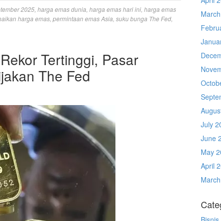
ptember 2025
,
harga emas dunia
,
harga emas hari ini
,
harga emas
March
naikan harga emas
,
permintaan emas Asia
,
suku bunga The Fed
,
Febru
Janua
ekor Tertinggi, Pasar
Decem
Novem
ijakan The Fed
Octob
Septe
Augus
July 2
June 
May 2
April 
March
Cate
Bisnis