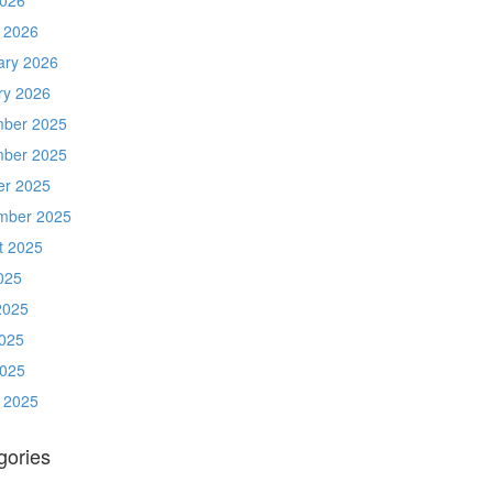
 2026
ary 2026
ry 2026
ber 2025
ber 2025
er 2025
mber 2025
t 2025
025
2025
025
2025
 2025
gories