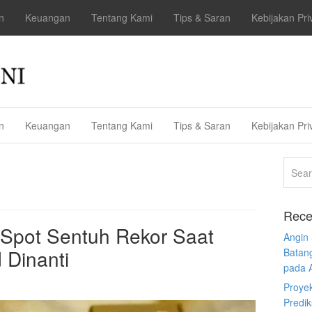
n
Keuangan
Tentang Kami
Tips & Saran
Kebijakan Pri
n
Keuangan
Tentang Kami
Tips & Saran
Kebijakan Pri
Rece
Spot Sentuh Rekor Saat
Angin
 Dinanti
Batan
pada 
Proye
Predi