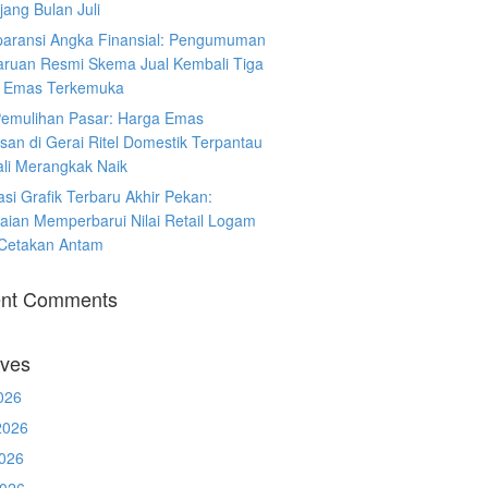
ang Bulan Juli
paransi Angka Finansial: Pengumuman
ruan Resmi Skema Jual Kembali Tiga
 Emas Terkemuka
Pemulihan Pasar: Harga Emas
san di Gerai Ritel Domestik Terpantau
li Merangkak Naik
asi Grafik Terbaru Akhir Pekan:
aian Memperbarui Nilai Retail Logam
 Cetakan Antam
nt Comments
ives
026
2026
026
2026