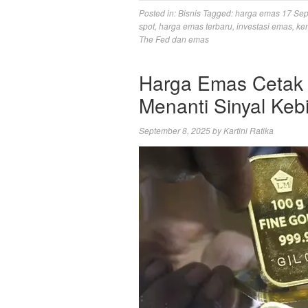
Posted in:
Bisnis
Tagged:
harga emas 17 Se
spot
,
harga emas terbaru
,
investasi emas
,
ke
The Fed dan emas
Harga Emas Cetak R
Menanti Sinyal Keb
September 8, 2025
by
Kartini Ratika