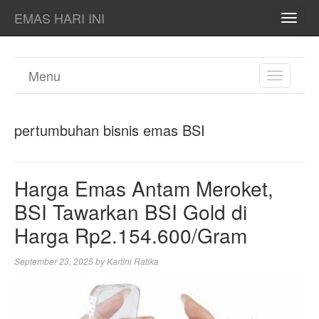
EMAS HARI INI
TOGG
NAVI
Menu
TOGGL
NAVIGA
pertumbuhan bisnis emas BSI
Harga Emas Antam Meroket,
BSI Tawarkan BSI Gold di
Harga Rp2.154.600/Gram
September 23, 2025
by
Kartini Ratika