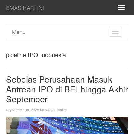
EMAS HARI INI
TOGG
NAVI
Menu
TOGGL
NAVIGA
pipeline IPO Indonesia
Sebelas Perusahaan Masuk
Antrean IPO di BEI hingga Akhir
September
September 30, 2025
by
Kartini Ratika