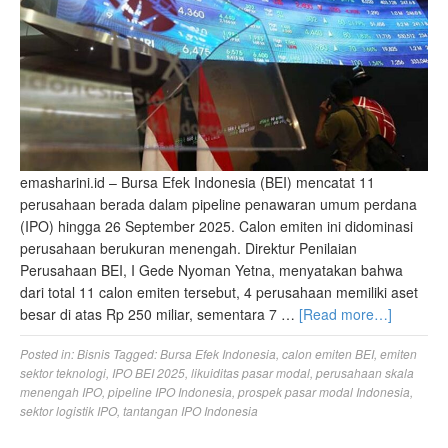
emasharini.id – Bursa Efek Indonesia (BEI) mencatat 11
perusahaan berada dalam pipeline penawaran umum perdana
(IPO) hingga 26 September 2025. Calon emiten ini didominasi
perusahaan berukuran menengah. Direktur Penilaian
Perusahaan BEI, I Gede Nyoman Yetna, menyatakan bahwa
dari total 11 calon emiten tersebut, 4 perusahaan memiliki aset
besar di atas Rp 250 miliar, sementara 7 …
[Read more…]
Posted in:
Bisnis
Tagged:
Bursa Efek Indonesia
,
calon emiten BEI
,
emiten
sektor teknologi
,
IPO BEI 2025
,
likuiditas pasar modal
,
perusahaan skala
menengah IPO
,
pipeline IPO Indonesia
,
prospek pasar modal Indonesia
,
sektor logistik IPO
,
tantangan IPO Indonesia