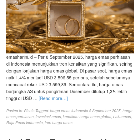
emasharini.id – Per 8 September 2025, harga emas perhiasan
di Indonesia menunjukkan tren kenaikan yang signifikan, seiring
dengan lonjakan harga emas global. Di pasar spot, harga emas
naik 1,4% menjadi USD 3.596,55 per ons, setelah sebelumnya
mencapai rekor USD 3.599,89. Sementara itu, harga emas
berjangka AS untuk pengiriman Desember ditutup 1,3% lebih
tinggi di USD …
[Read more…]
Posted in:
Bisnis
Tagged:
harga emas Indonesia 8 September 2025
,
harga
emas perhiasan
,
investasi emas
,
kenaikan harga emas global
,
Lakuemas
,
Raja Emas Indonesia
,
tren harga emas