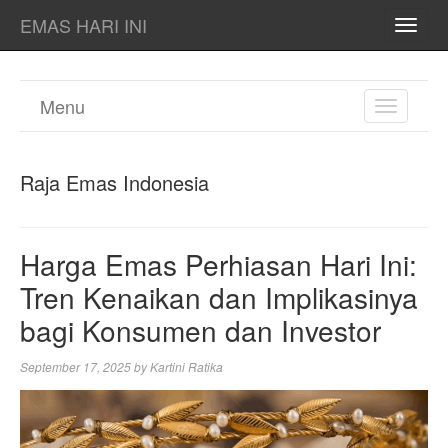
EMAS HARI INI
TOGG
NAVI
Menu
TOGGL
NAVIGA
Raja Emas Indonesia
Harga Emas Perhiasan Hari Ini:
Tren Kenaikan dan Implikasinya
bagi Konsumen dan Investor
September 17, 2025
by
Kartini Ratika