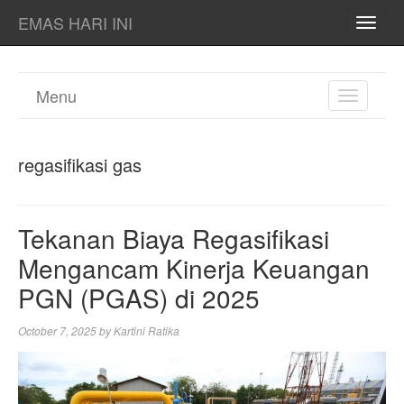
EMAS HARI INI
TOGG
NAVI
Menu
TOGGL
NAVIGA
regasifikasi gas
Tekanan Biaya Regasifikasi
Mengancam Kinerja Keuangan
PGN (PGAS) di 2025
October 7, 2025
by
Kartini Ratika