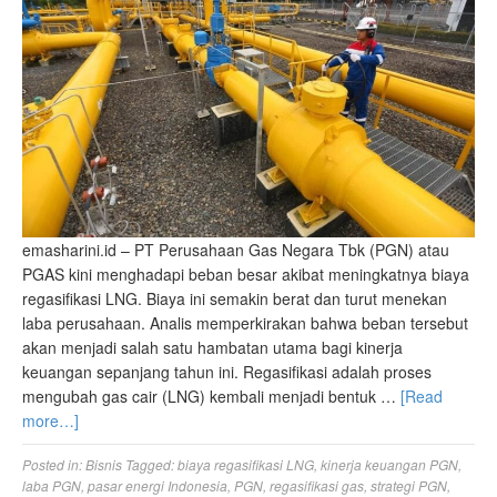
emasharini.id – PT Perusahaan Gas Negara Tbk (PGN) atau
PGAS kini menghadapi beban besar akibat meningkatnya biaya
regasifikasi LNG. Biaya ini semakin berat dan turut menekan
laba perusahaan. Analis memperkirakan bahwa beban tersebut
akan menjadi salah satu hambatan utama bagi kinerja
keuangan sepanjang tahun ini. Regasifikasi adalah proses
mengubah gas cair (LNG) kembali menjadi bentuk …
[Read
more…]
Posted in:
Bisnis
Tagged:
biaya regasifikasi LNG
,
kinerja keuangan PGN
,
laba PGN
,
pasar energi Indonesia
,
PGN
,
regasifikasi gas
,
strategi PGN
,