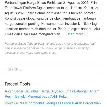
Perbandingan Harga Emas Perhiasan 21 Agustus 2025: Pilih
Tepat lewat Platform Digital emasharini.id – Hari ini, Kamis, 21
Agustus 2025, harga emas perhiasan terus menjadi sorotan.
Kondisi pasar global yang bergejolak membuat pemantauan
harga semakin penting. Konsumen dan investor kini tidak lagi
kesulitan memperoleh data terkini. Platform digital seperti Laku
Emas dan Raja Emas menghadirkan …
[Read more…]
Posted in:
Bisnis
Tagged:
cara menjual emas Antam
,
keuntungan jual
emas
,
selisih harga beli dan buyback
,
tempat jual emas resmi
,
tips
investasi emas
,
waktu terbaik jual emas
Recent Posts
Angin Segar Likuiditas: Harga Buyback Emas Batangan Antam
Resmi Bangkit Menguat pada Akhir Pekan
Proyeksi Pasar Komoditas: Mengulas Prediksi Arah Pergerakan