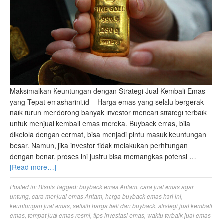
Maksimalkan Keuntungan dengan Strategi Jual Kembali Emas
yang Tepat emasharini.id – Harga emas yang selalu bergerak
naik turun mendorong banyak investor mencari strategi terbaik
untuk menjual kembali emas mereka. Buyback emas, bila
dikelola dengan cermat, bisa menjadi pintu masuk keuntungan
besar. Namun, jika investor tidak melakukan perhitungan
dengan benar, proses ini justru bisa memangkas potensi …
[Read more…]
Posted in:
Bisnis
Tagged:
buyback emas Antam
,
cara jual emas agar
untung
,
cara menjual emas Antam
,
harga buyback emas hari ini
,
keuntungan jual emas
,
selisih harga beli dan buyback
,
strategi jual kembali
emas
,
tempat jual emas resmi
,
tips investasi emas
,
waktu terbaik jual emas