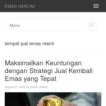
EMAS HARI INI
TOGG
NAVI
Menu
TOGGL
NAVIGA
tempat jual emas resmi
Maksimalkan Keuntungan
dengan Strategi Jual Kembali
Emas yang Tepat
August 21, 2025
by
Kartini Ratika