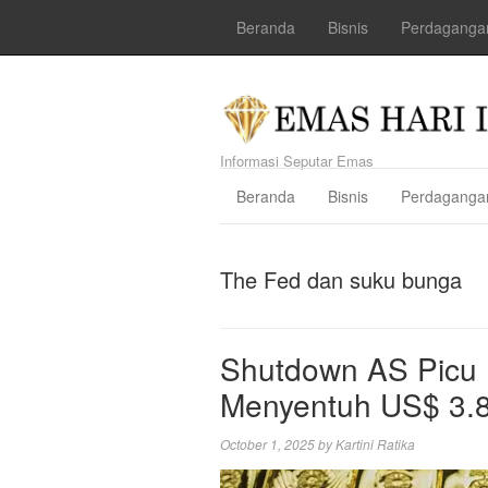
Beranda
Bisnis
Perdaganga
Informasi Seputar Emas
Beranda
Bisnis
Perdaganga
The Fed dan suku bunga
Shutdown AS Picu
Menyentuh US$ 3.8
October 1, 2025
by
Kartini Ratika