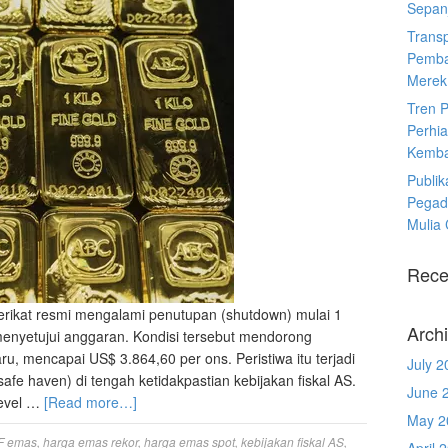
Sepanj
Trans
Pemba
Merek
Tren 
Perhia
Kemba
Publik
Pegad
Mulia
Rece
erikat resmi mengalami penutupan (shutdown) mulai 1
Arch
enyetujui anggaran. Kondisi tersebut mendorong
u, mencapai US$ 3.864,60 per ons. Peristiwa itu terjadi
July 2
afe haven) di tengah ketidakpastian kebijakan fiskal AS.
June 
level …
[Read more…]
May 2
F emas
,
harga emas rekor
,
harga emas spot
,
kebijakan fiskal AS
,
April 