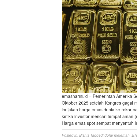
emasharini.id – Pemerintah Amerika S
Oktober 2025 setelah Kongres gagal m
lonjakan harga emas dunia ke rekor bar
ketika investor mencari tempat aman (s
Harga emas spot sempat menyentuh 
Posted in:
Bisnis
Tagged:
dolar melemah
,
ET