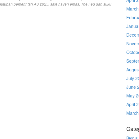
nutupan pemerintah AS 2025
,
safe haven emas
,
The Fed dan suku
March
Febru
Janua
Decem
Novem
Octob
Septe
Augus
July 2
June 
May 2
April 
March
Cate
Bisnis