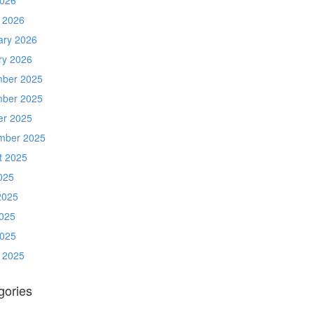
 2026
ary 2026
ry 2026
ber 2025
ber 2025
er 2025
mber 2025
t 2025
025
2025
025
2025
 2025
gories