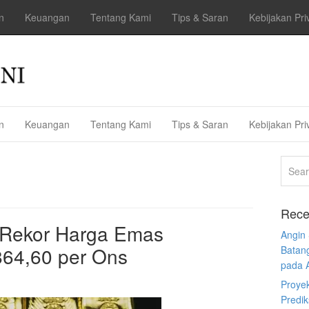
n
Keuangan
Tentang Kami
Tips & Saran
Kebijakan Pri
n
Keuangan
Tentang Kami
Tips & Saran
Kebijakan Pri
Rece
 Rekor Harga Emas
Angin
64,60 per Ons
Batan
pada 
Proye
Predi