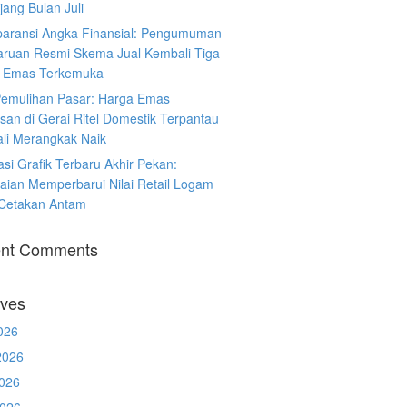
ang Bulan Juli
paransi Angka Finansial: Pengumuman
ruan Resmi Skema Jual Kembali Tiga
 Emas Terkemuka
Pemulihan Pasar: Harga Emas
san di Gerai Ritel Domestik Terpantau
li Merangkak Naik
asi Grafik Terbaru Akhir Pekan:
aian Memperbarui Nilai Retail Logam
 Cetakan Antam
nt Comments
ives
026
2026
026
2026