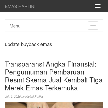
EMAS HARI INI
TOGG
NAVI
Menu
TOGGL
NAVIGA
update buyback emas
Transparansi Angka Finansial:
Pengumuman Pembaruan
Resmi Skema Jual Kembali Tiga
Merek Emas Terkemuka
July 3, 2026
by
Kartini Ratika