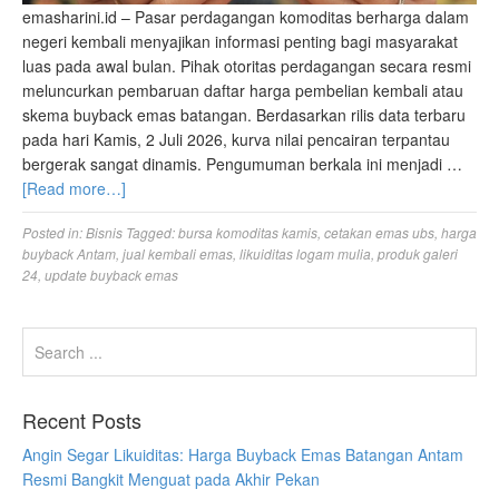
emasharini.id – Pasar perdagangan komoditas berharga dalam
negeri kembali menyajikan informasi penting bagi masyarakat
luas pada awal bulan. Pihak otoritas perdagangan secara resmi
meluncurkan pembaruan daftar harga pembelian kembali atau
skema buyback emas batangan. Berdasarkan rilis data terbaru
pada hari Kamis, 2 Juli 2026, kurva nilai pencairan terpantau
bergerak sangat dinamis. Pengumuman berkala ini menjadi …
[Read more…]
Posted in:
Bisnis
Tagged:
bursa komoditas kamis
,
cetakan emas ubs
,
harga
buyback Antam
,
jual kembali emas
,
likuiditas logam mulia
,
produk galeri
24
,
update buyback emas
Recent Posts
Angin Segar Likuiditas: Harga Buyback Emas Batangan Antam
Resmi Bangkit Menguat pada Akhir Pekan