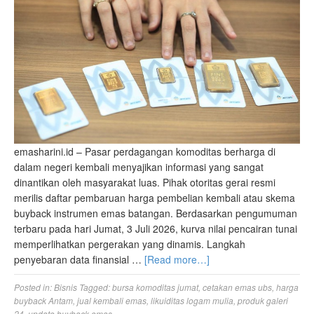
emasharini.id – Pasar perdagangan komoditas berharga di
dalam negeri kembali menyajikan informasi yang sangat
dinantikan oleh masyarakat luas. Pihak otoritas gerai resmi
merilis daftar pembaruan harga pembelian kembali atau skema
buyback instrumen emas batangan. Berdasarkan pengumuman
terbaru pada hari Jumat, 3 Juli 2026, kurva nilai pencairan tunai
memperlihatkan pergerakan yang dinamis. Langkah
penyebaran data finansial …
[Read more…]
Posted in:
Bisnis
Tagged:
bursa komoditas jumat
,
cetakan emas ubs
,
harga
buyback Antam
,
jual kembali emas
,
likuiditas logam mulia
,
produk galeri
24
,
update buyback emas