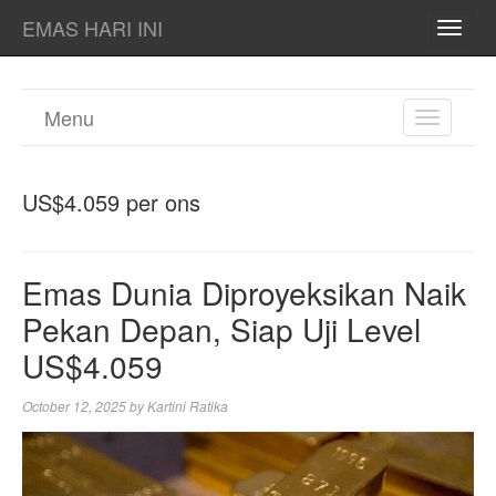
EMAS HARI INI
TOGG
NAVI
Menu
TOGGL
NAVIGA
US$4.059 per ons
Emas Dunia Diproyeksikan Naik
Pekan Depan, Siap Uji Level
US$4.059
October 12, 2025
by
Kartini Ratika