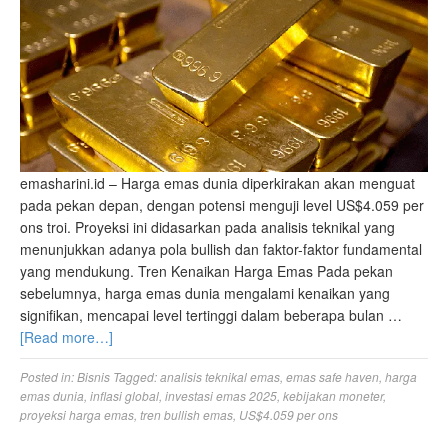
emasharini.id – Harga emas dunia diperkirakan akan menguat
pada pekan depan, dengan potensi menguji level US$4.059 per
ons troi. Proyeksi ini didasarkan pada analisis teknikal yang
menunjukkan adanya pola bullish dan faktor-faktor fundamental
yang mendukung. Tren Kenaikan Harga Emas Pada pekan
sebelumnya, harga emas dunia mengalami kenaikan yang
signifikan, mencapai level tertinggi dalam beberapa bulan …
[Read more…]
Posted in:
Bisnis
Tagged:
analisis teknikal emas
,
emas safe haven
,
harga
emas dunia
,
inflasi global
,
investasi emas 2025
,
kebijakan moneter
,
proyeksi harga emas
,
tren bullish emas
,
US$4.059 per ons