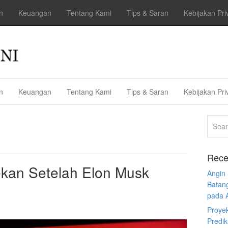
n
Keuangan
Tentang Kami
Tips & Saran
Kebijakan Pri
n
Keuangan
Tentang Kami
Tips & Saran
Kebijakan Pri
Rece
ekan Setelah Elon Musk
Angin
Batan
pada 
Proye
Predi