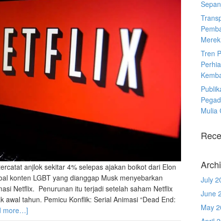
Sepanj
Trans
Pemba
Merek
Tren 
Perhia
Kemba
Publik
Pegad
Mulia
Rece
Arch
ercatat anjlok sekitar 4% selepas ajakan boikot dari Elon
si soal konten LGBT yang dianggap Musk menyebarkan
July 2
asi Netflix. Penurunan itu terjadi setelah saham Netflix
June 
 awal tahun. Pemicu Konflik: Serial Animasi “Dead End:
May 2
d more…]
April 