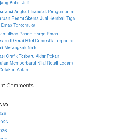
ang Bulan Juli
paransi Angka Finansial: Pengumuman
ruan Resmi Skema Jual Kembali Tiga
 Emas Terkemuka
Pemulihan Pasar: Harga Emas
san di Gerai Ritel Domestik Terpantau
li Merangkak Naik
asi Grafik Terbaru Akhir Pekan:
aian Memperbarui Nilai Retail Logam
 Cetakan Antam
nt Comments
ives
026
2026
026
2026