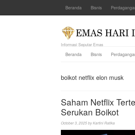
Beranda
Bisnis
Perdaganga
Informasi Seputar Emas
Beranda
Bisnis
Perdaganga
boikot netflix elon musk
Saham Netflix Tert
Serukan Boikot
October 3, 2025
by
Kartini Ratika