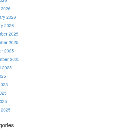
 2026
ary 2026
ry 2026
ber 2025
ber 2025
er 2025
mber 2025
t 2025
025
2025
025
2025
 2025
gories