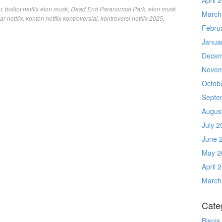
r
,
boikot netflix elon musk
,
Dead End Paranormal Park
,
elon musk
March
ar netflix
,
konten netflix kontroversial
,
kontroversi netflix 2025
,
Febru
Janua
Decem
Novem
Octob
Septe
Augus
July 2
June 
May 2
April 
March
Cate
Bisnis