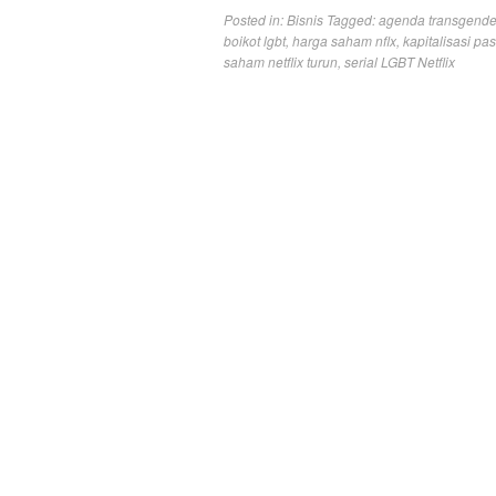
Posted in:
Bisnis
Tagged:
agenda transgende
boikot lgbt
,
harga saham nflx
,
kapitalisasi pas
saham netflix turun
,
serial LGBT Netflix