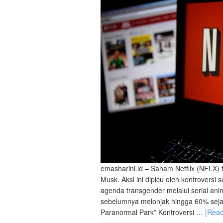
emasharini.id – Saham Netflix (NFLX) t
Musk. Aksi ini dipicu oleh kontrover
agenda transgender melalui serial anim
sebelumnya melonjak hingga 60% sejak
Paranormal Park” Kontroversi …
[Rea