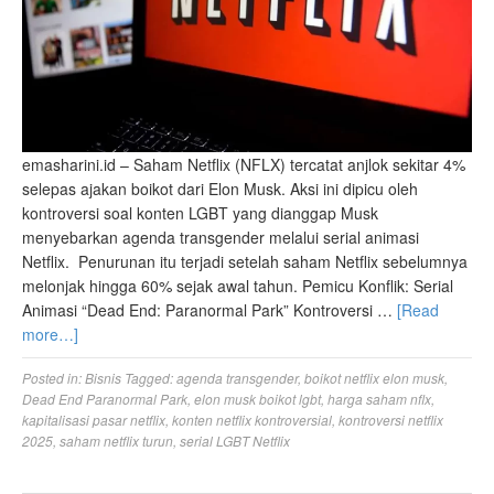
emasharini.id – Saham Netflix (NFLX) tercatat anjlok sekitar 4%
selepas ajakan boikot dari Elon Musk. Aksi ini dipicu oleh
kontroversi soal konten LGBT yang dianggap Musk
menyebarkan agenda transgender melalui serial animasi
Netflix. Penurunan itu terjadi setelah saham Netflix sebelumnya
melonjak hingga 60% sejak awal tahun. Pemicu Konflik: Serial
Animasi “Dead End: Paranormal Park” Kontroversi …
[Read
more…]
Posted in:
Bisnis
Tagged:
agenda transgender
,
boikot netflix elon musk
,
Dead End Paranormal Park
,
elon musk boikot lgbt
,
harga saham nflx
,
kapitalisasi pasar netflix
,
konten netflix kontroversial
,
kontroversi netflix
2025
,
saham netflix turun
,
serial LGBT Netflix