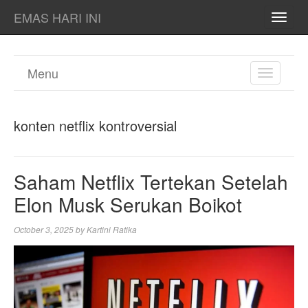
EMAS HARI INI
TOGG
NAVI
Menu
TOGGL
NAVIGA
konten netflix kontroversial
Saham Netflix Tertekan Setelah
Elon Musk Serukan Boikot
October 3, 2025
by
Kartini Ratika