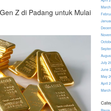
March
Gen Z di Padang untuk Mulai
Febru
Janua
Decem
Novem
Octob
Septe
Augus
July 2
June 
May 2
April 
March
Cate
Bisnis