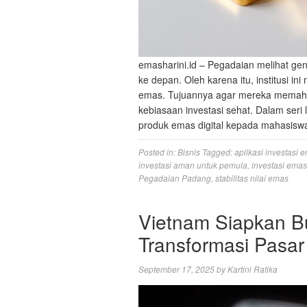
emasharini.id – Pegadaian melihat ge
ke depan. Oleh karena itu, institusi i
emas. Tujuannya agar mereka memaha
kebiasaan investasi sehat. Dalam ser
produk emas digital kepada mahasisw
Posted in:
Bisnis
Tagged:
aplikasi investasi 
investasi aman untuk pemula
,
investasi ema
Pegadaian Padang
,
stabilitas nilai emas
Vietnam Siapkan B
Transformasi Pasa
September 17, 2025
by
Kartini Ratika