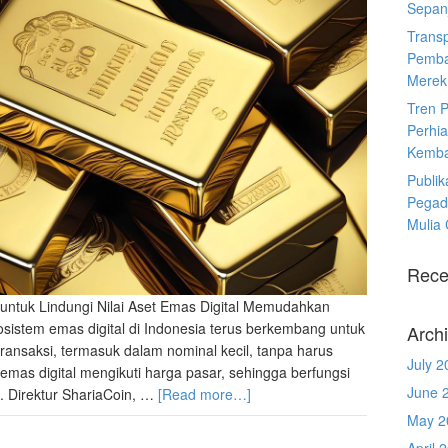
Sepanj
Trans
Pemba
Merek
Tren 
Perhia
Kemba
Publik
Pegad
Mulia
Rece
 untuk Lindungi Nilai Aset Emas Digital Memudahkan
istem emas digital di Indonesia terus berkembang untuk
Arch
nsaksi, termasuk dalam nominal kecil, tanpa harus
July 2
 emas digital mengikuti harga pasar, sehingga berfungsi
June 
si. Direktur ShariaCoin, …
[Read more…]
May 2
April 