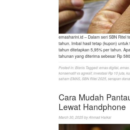
emasharini.id – Dalam seri SBN Ritel 
tahun. Imbal hasil tetap (kupon) untuk
tahun ditetapkan 5,95% per tahun. Ap
tahunan yang diterima sebesar Rp 58
Posted in:
Bisnis
Tagged:
emas digital
,
emas 
konservatif vs agresif
,
investasi Rp 10 juta
,
k
saham EMAS
,
SBN Ritel 2025
,
serapan dan
Cara Mudah Panta
Lewat Handphone
March 30, 2025
by
Ahmad Haikal