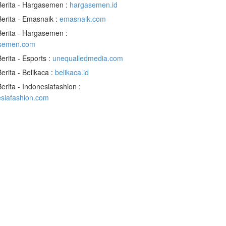
Berita - Hargasemen :
hargasemen.id
Berita - Emasnaik :
emasnaik.com
Berita - Hargasemen :
semen.com
Berita - Esports :
unequalledmedia.com
Berita - Belikaca :
belikaca.id
Berita - Indonesiafashion :
esiafashion.com