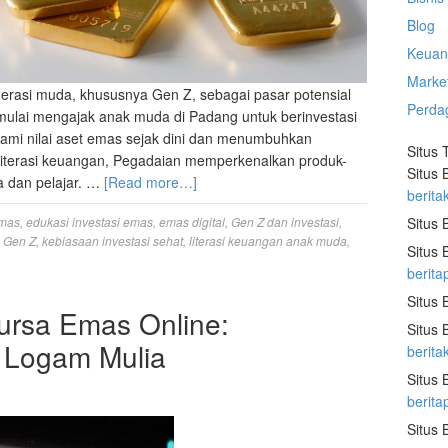
Blog
Keuan
Marke
nerasi muda, khususnya Gen Z, sebagai pasar potensial
Perda
ni mulai mengajak anak muda di Padang untuk berinvestasi
mi nilai aset emas sejak dini dan menumbuhkan
Situs 
i literasi keuangan, Pegadaian memperkenalkan produk-
Situs 
a dan pelajar. …
[Read more…]
berita
Situs 
emas
,
edukasi investasi emas
,
emas digital
,
Gen Z dan investasi
,
s Gen Z
,
kebiasaan investasi sehat
,
literasi keuangan anak muda
,
Situs 
berita
Situs 
ursa Emas Online:
Situs 
r Logam Mulia
berit
Situs 
berit
Situs 