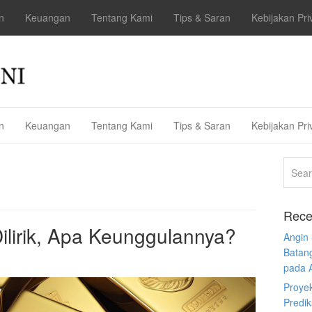
n
Keuangan
Tentang Kami
Tips & Saran
Kebijakan Pri
n
Keuangan
Tentang Kami
Tips & Saran
Kebijakan Pri
Rece
Dilirik, Apa Keunggulannya?
Angin
Batan
pada 
Proye
Predi