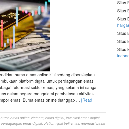
Situs 
Situs 
Situs 
harga
Situs 
Situs 
Situs 
indon
endirian bursa emas online kini sedang dipersiapkan.
mbukaan platform digital untuk perdagangan emas
ebagai reformasi sektor emas, yang selama ini sangat
emas dalam negara mengalami pembatasan aktivitas
 impor emas. Bursa emas online dianggap …
[Read
,
bursa emas online Vietnam
,
emas digital
,
investasi emas digital
,
,
perdagangan emas digital
,
platform jual beli emas
,
reformasi pasar