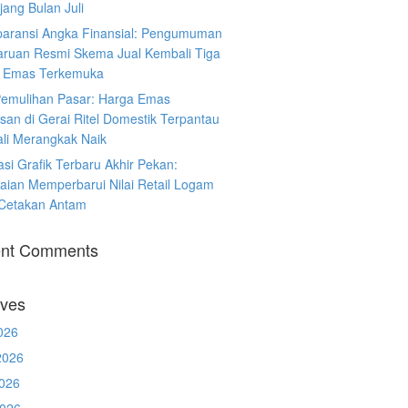
ang Bulan Juli
paransi Angka Finansial: Pengumuman
ruan Resmi Skema Jual Kembali Tiga
 Emas Terkemuka
Pemulihan Pasar: Harga Emas
san di Gerai Ritel Domestik Terpantau
li Merangkak Naik
asi Grafik Terbaru Akhir Pekan:
aian Memperbarui Nilai Retail Logam
 Cetakan Antam
nt Comments
ives
026
2026
026
2026