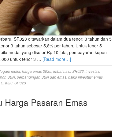
terbaru, SR023 ditawarkan dalam dua tenor: 3 tahun dan 5
 tenor 3 tahun sebesar 5,8% per tahun. Untuk tenor 5
abila modal yang disetor Rp 10 juta, pembayaran kupon
0.000 untuk tenor 3 …
[Read more…]
logam mulia
,
harga emas 2025
,
imbal hasil SR023
,
investasi
upon SBN
,
perbandingan SBN dan emas
,
risiko investasi emas
,
a SR023
,
SR023
u Harga Pasaran Emas