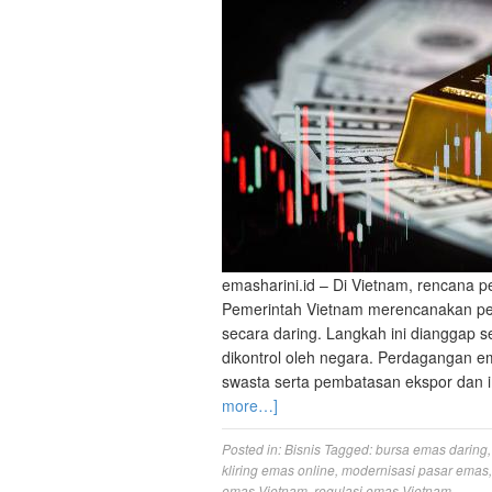
emasharini.id – Di Vietnam, rencana p
Pemerintah Vietnam merencanakan pe
secara daring. Langkah ini dianggap s
dikontrol oleh negara. Perdagangan 
swasta serta pembatasan ekspor dan
more…]
Posted in:
Bisnis
Tagged:
bursa emas daring
kliring emas online
,
modernisasi pasar emas
emas Vietnam
,
regulasi emas Vietnam