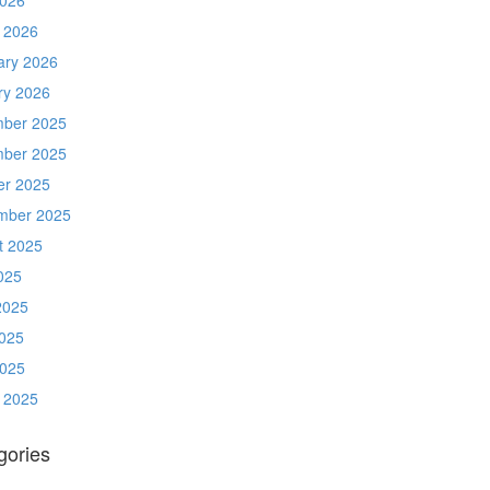
 2026
ary 2026
ry 2026
ber 2025
ber 2025
er 2025
mber 2025
t 2025
025
2025
025
2025
 2025
gories