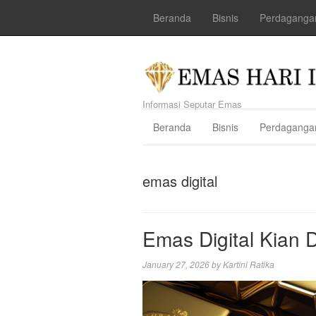
Beranda
Bisnis
Perdaganga
Informasi Seputar Emas
Beranda
Bisnis
Perdaganga
emas digital
Emas Digital Kian 
January 27, 2026
by
Kartini Ratika