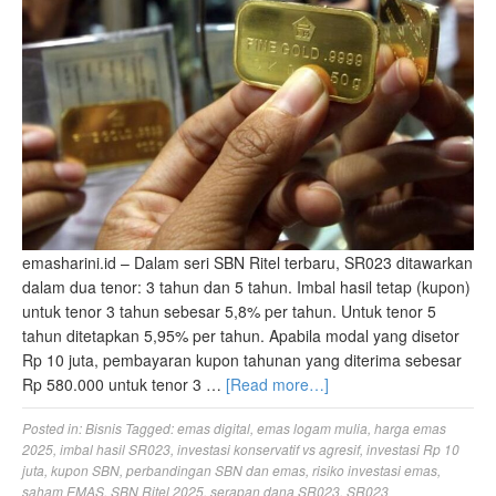
emasharini.id – Dalam seri SBN Ritel terbaru, SR023 ditawarkan
dalam dua tenor: 3 tahun dan 5 tahun. Imbal hasil tetap (kupon)
untuk tenor 3 tahun sebesar 5,8% per tahun. Untuk tenor 5
tahun ditetapkan 5,95% per tahun. Apabila modal yang disetor
Rp 10 juta, pembayaran kupon tahunan yang diterima sebesar
Rp 580.000 untuk tenor 3 …
[Read more…]
Posted in:
Bisnis
Tagged:
emas digital
,
emas logam mulia
,
harga emas
2025
,
imbal hasil SR023
,
investasi konservatif vs agresif
,
investasi Rp 10
juta
,
kupon SBN
,
perbandingan SBN dan emas
,
risiko investasi emas
,
saham EMAS
,
SBN Ritel 2025
,
serapan dana SR023
,
SR023