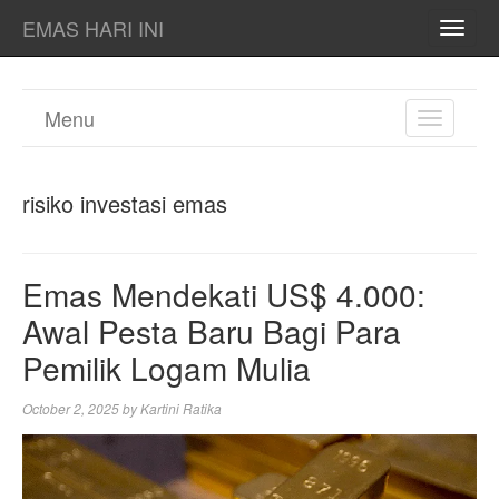
EMAS HARI INI
TOGG
NAVI
Menu
TOGGL
NAVIGA
risiko investasi emas
Emas Mendekati US$ 4.000:
Awal Pesta Baru Bagi Para
Pemilik Logam Mulia
October 2, 2025
by
Kartini Ratika