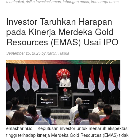
meningkat
,
risiko investasi emas
,
tabungan emas
,
tren harga emas
Investor Taruhkan Harapan
pada Kinerja Merdeka Gold
Resources (EMAS) Usai IPO
September 25, 2025
by
Kartini Ratika
emasharini.id – Keputusan investor untuk menaruh ekspektasi
tinggi terhadap kinerja Merdeka Gold Resources (EMAS) tidak