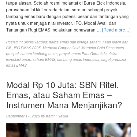
tanpa alasan. Setelah resmi melantai di Bursa Efek Indonesia,
perusahaan ini kini berada dalam sorotan sebagai proyek
tambang emas baru dengan potensi besar dan tantangan yang
nyata untuk menjaga nilai investor. IPO, Modal Awal, dan
Tantangan Rugi EMAS melakukan penawaran …
[Read more…]
Posted in:
Bisnis
Tagged:
harga emas dan kinerja saham
,
heap leach dan
CIL
,
IPO EMAS 2025
,
Merdeka Copper Gold
,
Merdeka Gold Resources
,
prospek saham tambang emas
,
proyek emas Pani Gorontalo
,
risiko
investasi emas
,
saham EMAS
,
tambang emas Indonesia
,
target produksi
emas EMAS
Modal Rp 10 Juta: SBN Ritel,
Emas, atau Saham Emas –
Instrumen Mana Menjanjikan?
September 17, 2025
by
Kartini Ratika