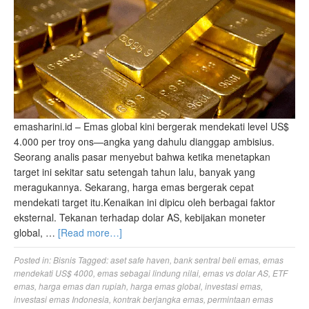
emasharini.id – Emas global kini bergerak mendekati level US$
4.000 per troy ons—angka yang dahulu dianggap ambisius.
Seorang analis pasar menyebut bahwa ketika menetapkan
target ini sekitar satu setengah tahun lalu, banyak yang
meragukannya. Sekarang, harga emas bergerak cepat
mendekati target itu.Kenaikan ini dipicu oleh berbagai faktor
eksternal. Tekanan terhadap dolar AS, kebijakan moneter
global, …
[Read more…]
Posted in:
Bisnis
Tagged:
aset safe haven
,
bank sentral beli emas
,
emas
mendekati US$ 4000
,
emas sebagai lindung nilai
,
emas vs dolar AS
,
ETF
emas
,
harga emas dan rupiah
,
harga emas global
,
investasi emas
,
investasi emas Indonesia
,
kontrak berjangka emas
,
permintaan emas