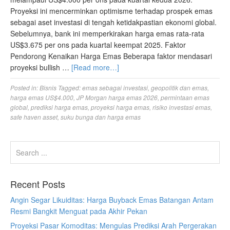
Proyeksi ini mencerminkan optimisme terhadap prospek emas
sebagai aset investasi di tengah ketidakpastian ekonomi global.
Sebelumnya, bank ini memperkirakan harga emas rata-rata
US$3.675 per ons pada kuartal keempat 2025. Faktor
Pendorong Kenaikan Harga Emas Beberapa faktor mendasari
proyeksi bullish …
[Read more…]
Posted in:
Bisnis
Tagged:
emas sebagai investasi
,
geopolitik dan emas
,
harga emas US$4.000
,
JP Morgan harga emas 2026
,
permintaan emas
global
,
prediksi harga emas
,
proyeksi harga emas
,
risiko investasi emas
,
safe haven asset
,
suku bunga dan harga emas
Recent Posts
Angin Segar Likuiditas: Harga Buyback Emas Batangan Antam
Resmi Bangkit Menguat pada Akhir Pekan
Proyeksi Pasar Komoditas: Mengulas Prediksi Arah Pergerakan