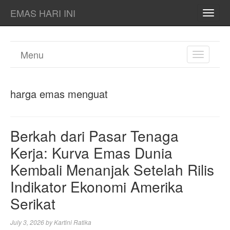
EMAS HARI INI
TOGG
NAVI
Menu
TOGGL
NAVIGA
harga emas menguat
Berkah dari Pasar Tenaga
Kerja: Kurva Emas Dunia
Kembali Menanjak Setelah Rilis
Indikator Ekonomi Amerika
Serikat
July 3, 2026
by
Kartini Ratika