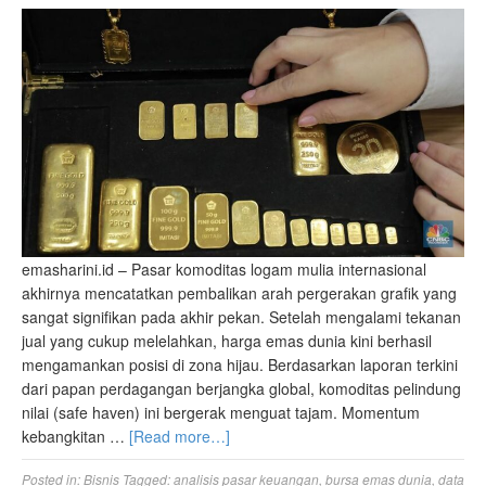
emasharini.id – Pasar komoditas logam mulia internasional
akhirnya mencatatkan pembalikan arah pergerakan grafik yang
sangat signifikan pada akhir pekan. Setelah mengalami tekanan
jual yang cukup melelahkan, harga emas dunia kini berhasil
mengamankan posisi di zona hijau. Berdasarkan laporan terkini
dari papan perdagangan berjangka global, komoditas pelindung
nilai (safe haven) ini bergerak menguat tajam. Momentum
kebangkitan …
[Read more…]
Posted in:
Bisnis
Tagged:
analisis pasar keuangan
,
bursa emas dunia
,
data