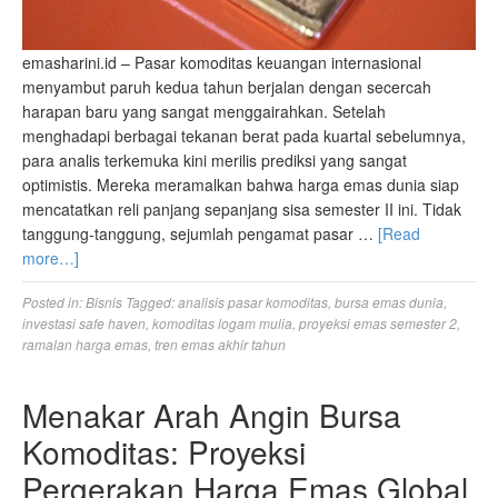
emasharini.id – Pasar komoditas keuangan internasional
menyambut paruh kedua tahun berjalan dengan secercah
harapan baru yang sangat menggairahkan. Setelah
menghadapi berbagai tekanan berat pada kuartal sebelumnya,
para analis terkemuka kini merilis prediksi yang sangat
optimistis. Mereka meramalkan bahwa harga emas dunia siap
mencatatkan reli panjang sepanjang sisa semester II ini. Tidak
tanggung-tanggung, sejumlah pengamat pasar …
[Read
more…]
Posted in:
Bisnis
Tagged:
analisis pasar komoditas
,
bursa emas dunia
,
investasi safe haven
,
komoditas logam mulia
,
proyeksi emas semester 2
,
ramalan harga emas
,
tren emas akhir tahun
Menakar Arah Angin Bursa
Komoditas: Proyeksi
Pergerakan Harga Emas Global