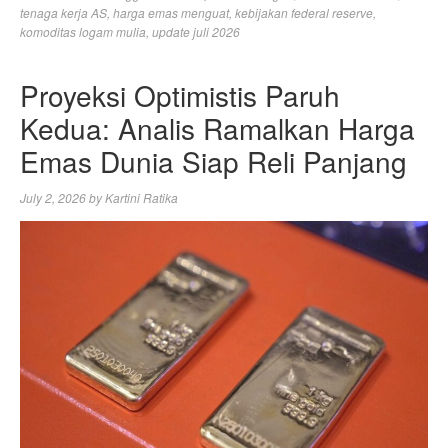
tenaga kerja AS
,
harga emas menguat
,
kebijakan federal reserve
,
komoditas logam mulia
,
update juli 2026
Proyeksi Optimistis Paruh
Kedua: Analis Ramalkan Harga
Emas Dunia Siap Reli Panjang
July 2, 2026
by
Kartini Ratika