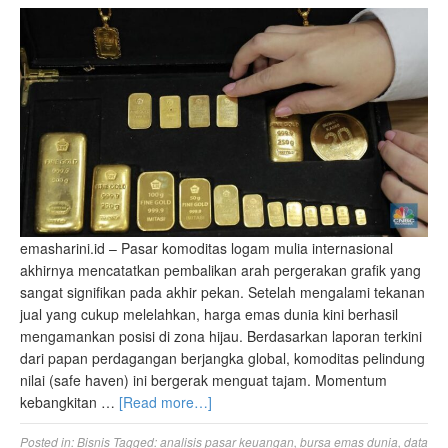
emasharini.id – Pasar komoditas logam mulia internasional
akhirnya mencatatkan pembalikan arah pergerakan grafik yang
sangat signifikan pada akhir pekan. Setelah mengalami tekanan
jual yang cukup melelahkan, harga emas dunia kini berhasil
mengamankan posisi di zona hijau. Berdasarkan laporan terkini
dari papan perdagangan berjangka global, komoditas pelindung
nilai (safe haven) ini bergerak menguat tajam. Momentum
kebangkitan …
[Read more…]
Posted in:
Bisnis
Tagged:
analisis pasar keuangan
,
bursa emas dunia
,
data