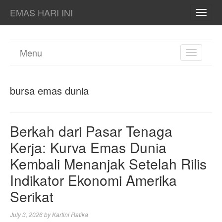
EMAS HARI INI
TOGG
NAVI
Menu
TOGGL
NAVIGA
bursa emas dunia
Berkah dari Pasar Tenaga
Kerja: Kurva Emas Dunia
Kembali Menanjak Setelah Rilis
Indikator Ekonomi Amerika
Serikat
July 3, 2026
by
Kartini Ratika