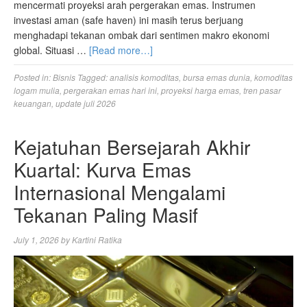
mencermati proyeksi arah pergerakan emas. Instrumen
investasi aman (safe haven) ini masih terus berjuang
menghadapi tekanan ombak dari sentimen makro ekonomi
global. Situasi …
[Read more…]
Posted in:
Bisnis
Tagged:
analisis komoditas
,
bursa emas dunia
,
komoditas
logam mulia
,
pergerakan emas hari ini
,
proyeksi harga emas
,
tren pasar
keuangan
,
update juli 2026
Kejatuhan Bersejarah Akhir
Kuartal: Kurva Emas
Internasional Mengalami
Tekanan Paling Masif
July 1, 2026
by
Kartini Ratika