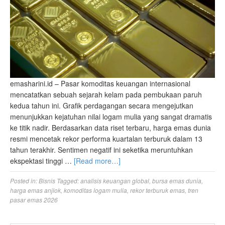
emasharini.id – Pasar komoditas keuangan internasional
mencatatkan sebuah sejarah kelam pada pembukaan paruh
kedua tahun ini. Grafik perdagangan secara mengejutkan
menunjukkan kejatuhan nilai logam mulia yang sangat dramatis
ke titik nadir. Berdasarkan data riset terbaru, harga emas dunia
resmi mencetak rekor performa kuartalan terburuk dalam 13
tahun terakhir. Sentimen negatif ini seketika meruntuhkan
ekspektasi tinggi …
[Read more…]
Posted in:
Bisnis
Tagged:
analisis keuangan global
,
bursa emas dunia
,
harga emas anjlok
,
komoditas logam mulia
,
rekor terburuk emas
,
tren
pasar emas 2026