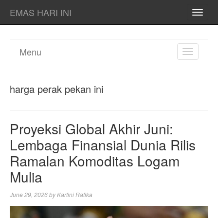
EMAS HARI INI
TOGG
NAVI
Menu
TOGGL
NAVIGA
harga perak pekan ini
Proyeksi Global Akhir Juni:
Lembaga Finansial Dunia Rilis
Ramalan Komoditas Logam
Mulia
June 29, 2026
by
Kartini Ratika