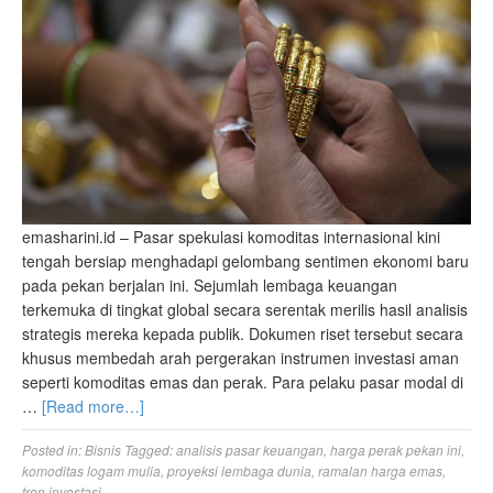
emasharini.id – Pasar spekulasi komoditas internasional kini
tengah bersiap menghadapi gelombang sentimen ekonomi baru
pada pekan berjalan ini. Sejumlah lembaga keuangan
terkemuka di tingkat global secara serentak merilis hasil analisis
strategis mereka kepada publik. Dokumen riset tersebut secara
khusus membedah arah pergerakan instrumen investasi aman
seperti komoditas emas dan perak. Para pelaku pasar modal di
…
[Read more…]
Posted in:
Bisnis
Tagged:
analisis pasar keuangan
,
harga perak pekan ini
,
komoditas logam mulia
,
proyeksi lembaga dunia
,
ramalan harga emas
,
tren investasi