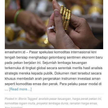
emasharini.id – Pasar spekulasi komoditas internasional kini
tengah bersiap menghadapi gelombang sentimen ekonomi baru
pada pekan berjalan ini. Sejumlah lembaga keuangan
terkemuka di tingkat global secara serentak merilis hasil analisis
strategis mereka kepada publik. Dokumen riset tersebut secara
khusus membedah arah pergerakan instrumen investasi aman
seperti komoditas emas dan perak. Para pelaku pasar modal di
…
[Read more…]
Posted in:
Bisnis
Tagged:
analisis pasar keuangan
,
harga perak pekan ini
,
komoditas logam mulia
,
proyeksi lembaga dunia
,
ramalan harga emas
,
tren investasi