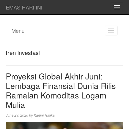
EMAS HARI INI
TOGG
NAVI
Menu
TOGGL
NAVIGA
tren investasi
Proyeksi Global Akhir Juni:
Lembaga Finansial Dunia Rilis
Ramalan Komoditas Logam
Mulia
June 29, 2026
by
Kartini Ratika