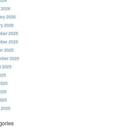
 2026
ary 2026
ry 2026
ber 2025
ber 2025
er 2025
mber 2025
t 2025
025
2025
025
2025
 2025
gories