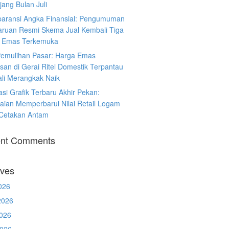
ang Bulan Juli
paransi Angka Finansial: Pengumuman
ruan Resmi Skema Jual Kembali Tiga
 Emas Terkemuka
Pemulihan Pasar: Harga Emas
san di Gerai Ritel Domestik Terpantau
li Merangkak Naik
asi Grafik Terbaru Akhir Pekan:
aian Memperbarui Nilai Retail Logam
 Cetakan Antam
nt Comments
ives
026
2026
026
2026