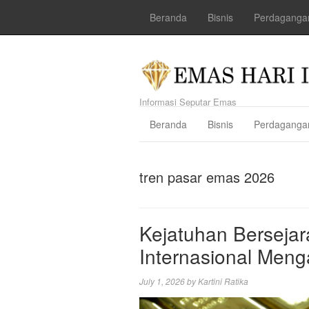
Beranda
Bisnis
Perdaganga
Informasi Seputar Emas
Beranda
Bisnis
Perdaganga
tren pasar emas 2026
Kejatuhan Bersejar
Internasional Meng
July 1, 2026
by
Kartini Ratika