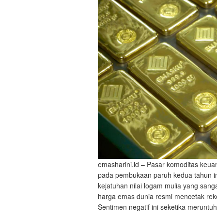
emasharini.id – Pasar komoditas keua
pada pembukaan paruh kedua tahun in
kejatuhan nilai logam mulia yang sangat
harga emas dunia resmi mencetak rekor
Sentimen negatif ini seketika meruntu