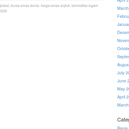
global
,
bursa emas dunia
,
harga emas anjlok
,
komoditas logam
March
 2026
Febru
Janua
Decem
Novem
Octob
Septe
Augus
July 2
June 
May 2
April 
March
Cate
Bisnis