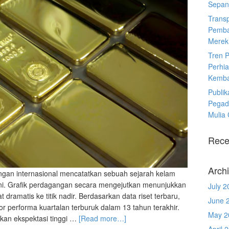
Sepanj
Trans
Pemba
Merek
Tren 
Perhia
Kemba
Publik
Pegad
Mulia
Rece
Arch
ngan internasional mencatatkan sebuah sejarah kelam
i. Grafik perdagangan secara mengejutkan menunjukkan
July 2
 dramatis ke titik nadir. Berdasarkan data riset terbaru,
June 
 performa kuartalan terburuk dalam 13 tahun terakhir.
May 2
hkan ekspektasi tinggi …
[Read more…]
April 