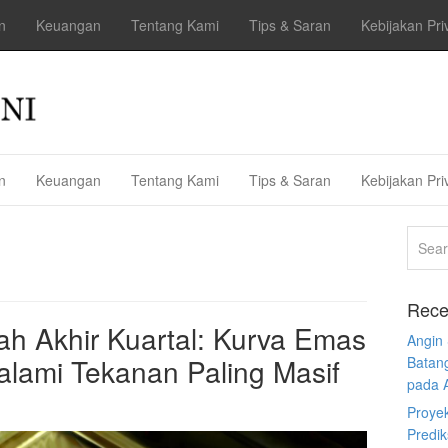
n
Keuangan
Tentang Kami
Tips & Saran
Kebijakan Pri
n
Keuangan
Tentang Kami
Tips & Saran
Kebijakan Pri
Rece
ah Akhir Kuartal: Kurva Emas
Angin
alami Tekanan Paling Masif
Batan
pada 
Proye
Predi